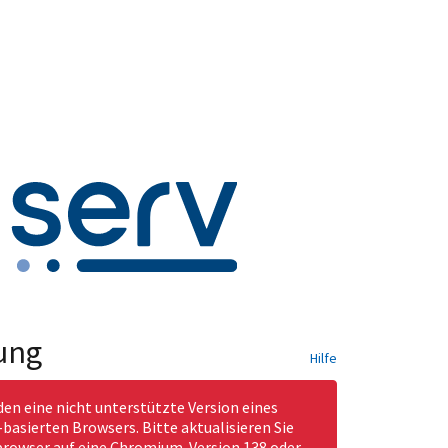
ung
Hilfe
den eine nicht unterstützte Version eines
asierten Browsers. Bitte aktualisieren Sie
rowser auf eine Chromium-Version 138 oder